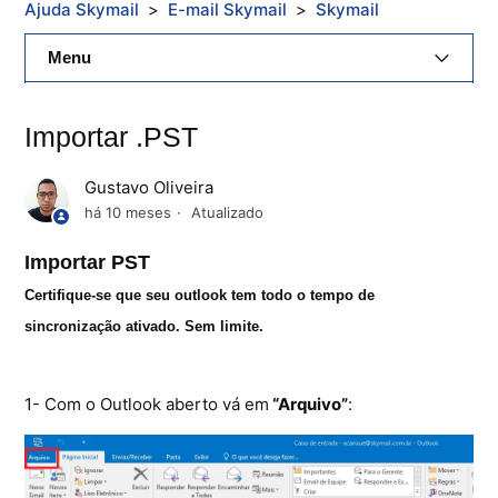
Ajuda Skymail
E-mail Skymail
Skymail
Menu
E-Mail Skymail
Importar .PST
Cloud Skymail
Gustavo Oliveira
Hospedagem De Sites
há 10 meses
Atualizado
Importar PST
Painel De Controle
Certifique-se que seu outlook tem todo o tempo de
Backup
sincronização ativado. Sem limite.
Skybox
1- Com o Outlook aberto vá em
“Arquivo”
:
Citrix XenServer Agent
Microsoft 365