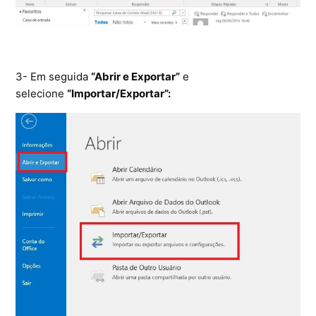
Ferramentas
Segurança
3- Em seguida
“Abrir e Exportar”
e
Skymail Talk
selecione
“Importar/Exportar”:
Interno - Cloud Interno
Interno - CloudStack
Interno - Procedimentos Internos
Interno - Skybox
Interno - Veeam
Equipe Ativação
Microsoft SQL Server