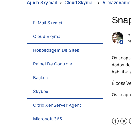
Ajuda Skymail
Cloud Skymail
Armazename
Snap
E-Mail Skymail
R
Cloud Skymail
h
Hospedagem De Sites
Os snaps
Painel De Controle
dados de
habilitar
Backup
É possíve
Skybox
Os snaph
Citrix XenServer Agent
Microsoft 365
Faceboo
Twitt
L