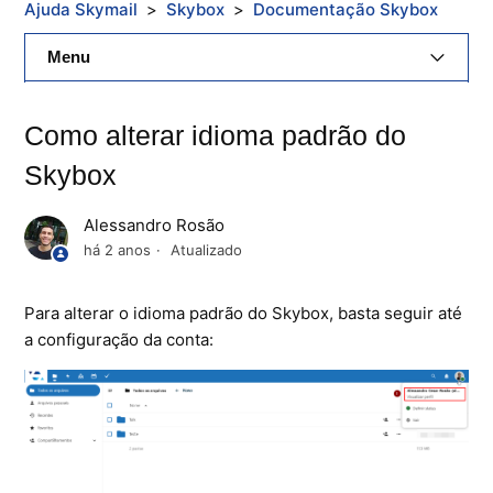
Ajuda Skymail
Skybox
Documentação Skybox
Menu
E-Mail Skymail
Como alterar idioma padrão do
Cloud Skymail
Skybox
Hospedagem De Sites
Alessandro Rosão
há 2 anos
Atualizado
Painel De Controle
Para alterar o idioma padrão do Skybox, basta seguir até
Backup
a configuração da conta:
Skybox
Citrix XenServer Agent
Microsoft 365