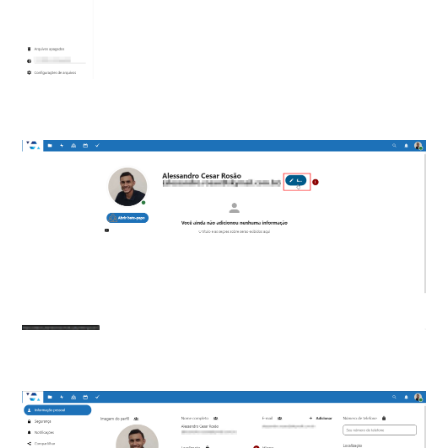
Ferramentas
Segurança
Skymail Talk
Interno - Cloud Interno
Interno - CloudStack
Interno - Procedimentos Internos
Interno - Skybox
Interno - Veeam
Equipe Ativação
Microsoft SQL Server