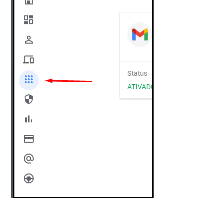
Ferramentas
Segurança
Skymail Talk
Interno - Cloud Interno
Interno - CloudStack
Interno - Procedimentos Internos
Interno - Skybox
Interno - Veeam
Equipe Ativação
Microsoft SQL Server