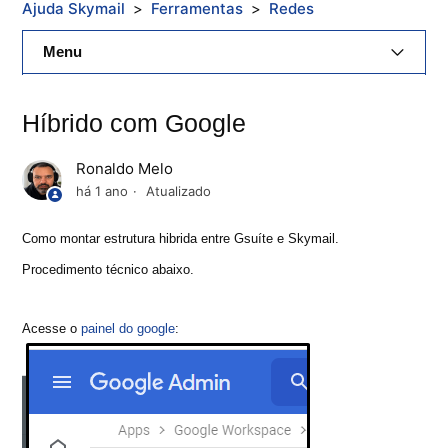
Ajuda Skymail
Ferramentas
Redes
Menu
E-Mail Skymail
Híbrido com Google
Cloud Skymail
Ronaldo Melo
Hospedagem De Sites
há 1 ano
Atualizado
Painel De Controle
Como montar estrutura hibrida entre Gsuíte e Skymail.
Procedimento técnico abaixo.
Backup
Acesse o
painel do google
:
Skybox
Citrix XenServer Agent
Microsoft 365