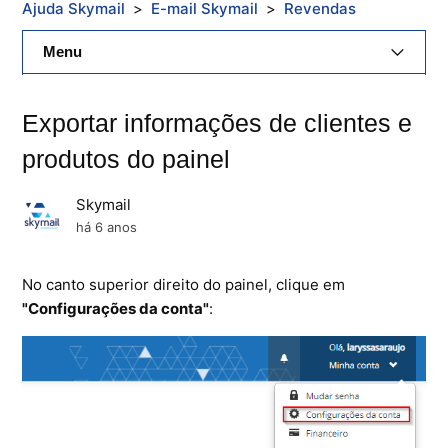
Ajuda Skymail
E-mail Skymail
Revendas
Menu
E-Mail Skymail
Exportar informações de clientes e
Cloud Skymail
produtos do painel
Hospedagem De Sites
Skymail
há 6 anos
Painel De Controle
No canto superior direito do painel, clique em
Backup
"Configurações da conta"
:
Skybox
Citrix XenServer Agent
Microsoft 365