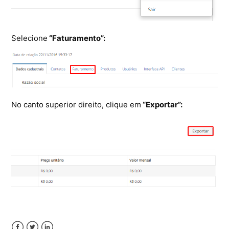
Ferramentas
Segurança
Selecione
“Faturamento”:
Skymail Talk
Interno - Cloud Interno
No canto superior direito, clique em
“Exportar”:
Interno - CloudStack
Interno - Procedimentos Internos
Interno - Skybox
Interno - Veeam
Equipe Ativação
Microsoft SQL Server