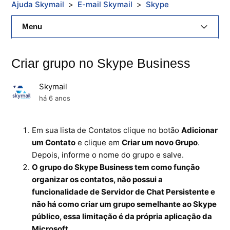
Ajuda Skymail
E-mail Skymail
Skype
Menu
E-Mail Skymail
Criar grupo no Skype Business
Cloud Skymail
Skymail
Hospedagem De Sites
há 6 anos
Painel De Controle
Em sua lista de Contatos clique no botão
Adicionar
um Contato
e clique em
Criar um novo Grupo
.
Backup
Depois, informe o nome do grupo e salve.
O grupo do Skype Business tem como função
Skybox
organizar os contatos, não possui a
funcionalidade de Servidor de Chat Persistente e
Citrix XenServer Agent
não há como criar um grupo semelhante ao Skype
público, essa limitação é da própria aplicação da
Microsoft 365
Microsoft.