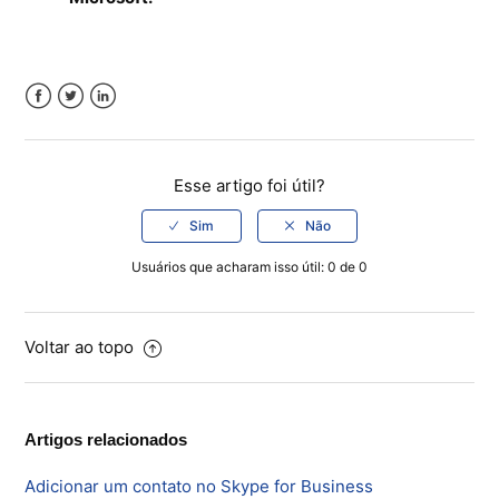
Ferramentas
Segurança
Facebook
Twitter
LinkedIn
Skymail Talk
Interno - Cloud Interno
Esse artigo foi útil?
Interno - CloudStack
Usuários que acharam isso útil: 0 de 0
Interno - Procedimentos Internos
Interno - Skybox
Voltar ao topo
Interno - Veeam
Artigos relacionados
Equipe Ativação
Adicionar um contato no Skype for Business
Microsoft SQL Server