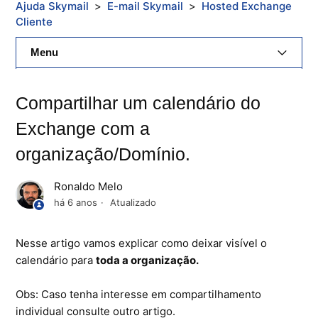
Ajuda Skymail
E-mail Skymail
Hosted Exchange
Cliente
Menu
E-Mail Skymail
Compartilhar um calendário do
Cloud Skymail
Exchange com a
organização/Domínio.
Hospedagem De Sites
Painel De Controle
Ronaldo Melo
há 6 anos
Atualizado
Backup
Nesse artigo vamos explicar como deixar visível o
Skybox
calendário para
toda a organização.
Citrix XenServer Agent
Obs: Caso tenha interesse em compartilhamento
individual consulte outro artigo.
Microsoft 365