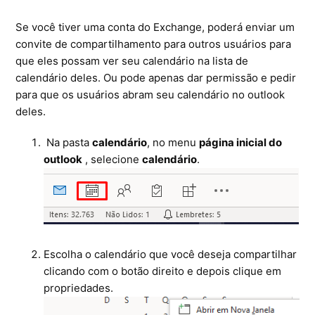
Se você tiver uma conta do Exchange, poderá enviar um
Ferramentas
convite de compartilhamento para outros usuários para
que eles possam ver seu calendário na lista de
Segurança
calendário deles. Ou pode apenas dar permissão e pedir
para que os usuários abram seu calendário no outlook
Skymail Talk
deles.
Interno - Cloud Interno
Na pasta
calendário
, no menu
página inicial do
outlook
, selecione
calendário
.
Interno - CloudStack
Interno - Procedimentos Internos
Interno - Skybox
Escolha o calendário que você deseja compartilhar
Interno - Veeam
clicando com o botão direito e depois clique em
propriedades.
Equipe Ativação