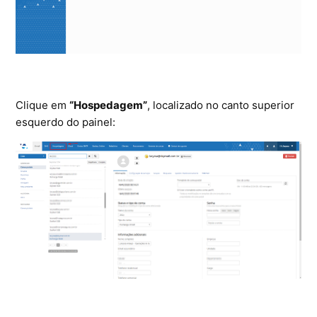
Ferramentas
Segurança
Skymail Talk
Clique em
“Hospedagem”
, localizado no canto superior
esquerdo do painel:
Interno - Cloud Interno
Interno - CloudStack
Interno - Procedimentos Internos
Interno - Skybox
Interno - Veeam
Equipe Ativação