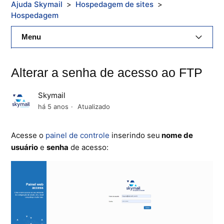
Ajuda Skymail
Hospedagem de sites
Hospedagem
Menu
E-Mail Skymail
Alterar a senha de acesso ao FTP
Cloud Skymail
Skymail
Hospedagem De Sites
há 5 anos
Atualizado
Painel De Controle
Acesse o
painel de controle
inserindo seu
nome de
usuário
e
senha
de acesso:
Backup
Skybox
Citrix XenServer Agent
Microsoft 365