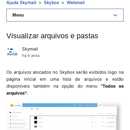
Ajuda Skymail
Skybox
Webmail
Menu
E-Mail Skymail
Visualizar arquivos e pastas
Cloud Skymail
Skymail
Hospedagem De Sites
há 6 anos
Painel De Controle
Os arquivos alocados no Skybox serão exibidos logo na
página inicial em uma lista de arquivos e estão
Backup
disponíveis também na opção do menu
“Todos os
arquivos”:
Skybox
Citrix XenServer Agent
Microsoft 365