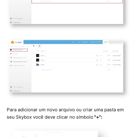
Ferramentas
Segurança
Skymail Talk
Interno - Cloud Interno
Interno - CloudStack
Interno - Procedimentos Internos
Interno - Skybox
Interno - Veeam
Para adicionar um novo arquivo ou criar uma pasta em
seu Skybox você deve clicar no símbolo
"+":
Equipe Ativação
Microsoft SQL Server