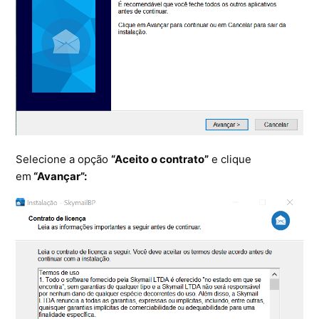
Ferramentas
Segurança
Skymail Talk
Interno - Cloud Interno
Interno - CloudStack
Selecione a opção
“Aceito o contrato”
e clique
em
“Avançar”:
Interno - Procedimentos Internos
Interno - Skybox
Interno - Veeam
Equipe Ativação
Microsoft SQL Server