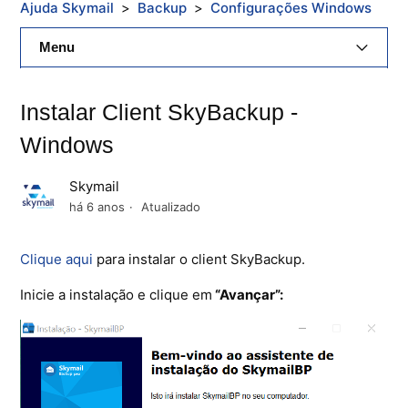
Ajuda Skymail
Backup
Configurações Windows
Menu
E-Mail Skymail
Instalar Client SkyBackup -
Cloud Skymail
Windows
Hospedagem De Sites
Skymail
há 6 anos
Atualizado
Painel De Controle
Clique aqui
para instalar o client SkyBackup.
Backup
Inicie a instalação e clique em
“Avançar”:
Skybox
Citrix XenServer Agent
Microsoft 365