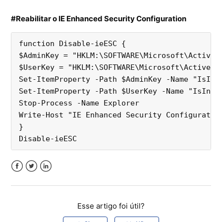
#Reabilitar o IE Enhanced Security Configuration
function Disable-ieESC {
$AdminKey = "HKLM:\SOFTWARE\Microsoft\Active 
$UserKey = "HKLM:\SOFTWARE\Microsoft\Active S
Set-ItemProperty -Path $AdminKey -Name "IsIns
Set-ItemProperty -Path $UserKey -Name "IsInst
Stop-Process -Name Explorer
Write-Host "IE Enhanced Security Configuratio
}
Disable-ieESC
Facebook
Twitter
LinkedIn
Esse artigo foi útil?