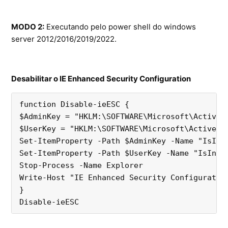
MODO 2:
Executando pelo power shell do windows
server 2012/2016/2019/2022.
Desabilitar o IE Enhanced Security Configuration
function Disable-ieESC {
$AdminKey = "HKLM:\SOFTWARE\Microsoft\Active 
$UserKey = "HKLM:\SOFTWARE\Microsoft\Active S
Set-ItemProperty -Path $AdminKey -Name "IsIns
Set-ItemProperty -Path $UserKey -Name "IsInst
Stop-Process -Name Explorer
Write-Host "IE Enhanced Security Configuratio
}
Disable-ieESC