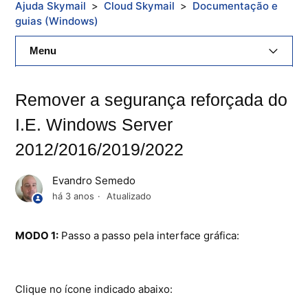
Ajuda Skymail
Cloud Skymail
Documentação e
guias (Windows)
Menu
E-Mail Skymail
Remover a segurança reforçada do
Cloud Skymail
I.E. Windows Server
2012/2016/2019/2022
Hospedagem De Sites
Painel De Controle
Evandro Semedo
há 3 anos
Atualizado
Backup
MODO 1:
Passo a passo pela interface gráfica:
Skybox
Citrix XenServer Agent
Clique no ícone indicado abaixo:
Microsoft 365