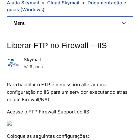
Ajuda Skymail
Cloud Skymail
Documentação e
guias (Windows)
Menu
E-Mail Skymail
Liberar FTP no Firewall – IIS
Cloud Skymail
Skymail
Hospedagem De Sites
há 6 anos
Painel De Controle
Para habilitar o FTP é necessário alterar uma
configuração no IIS para um servidor executando atrás
Backup
de um Firewall/NAT.
Skybox
Acesse o FTP Firewall Support do IIS:
Citrix XenServer Agent
Coloque as seguintes configurações:
Microsoft 365