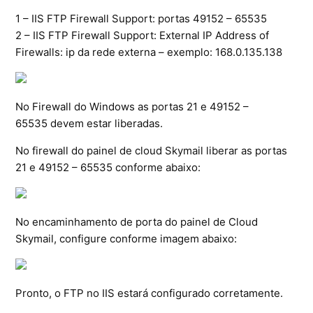
1 – IIS FTP Firewall Support: portas 49152 – 65535
Ferramentas
2 – IIS FTP Firewall Support: External IP Address of
Firewalls: ip da rede externa – exemplo: 168.0.135.138
Segurança
Skymail Talk
No Firewall do Windows as portas 21 e 49152 –
65535 devem estar liberadas.
Interno - Cloud Interno
No firewall do painel de cloud Skymail liberar as portas
Interno - CloudStack
21 e 49152 – 65535 conforme abaixo:
Interno - Procedimentos Internos
No encaminhamento de porta do painel de Cloud
Interno - Skybox
Skymail, configure conforme imagem abaixo:
Interno - Veeam
Pronto, o FTP no IIS estará configurado corretamente.
Equipe Ativação