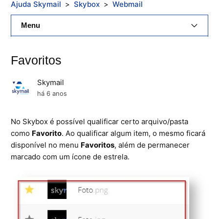
Ajuda Skymail
Skybox
Webmail
Menu
E-Mail Skymail
Favoritos
Cloud Skymail
Skymail
Hospedagem De Sites
há 6 anos
Painel De Controle
No Skybox é possível qualificar certo arquivo/pasta
como
Favorito
. Ao qualificar algum item, o mesmo ficará
Backup
disponível no menu
Favoritos
, além de permanecer
marcado com um ícone de estrela.
Skybox
Citrix XenServer Agent
Microsoft 365