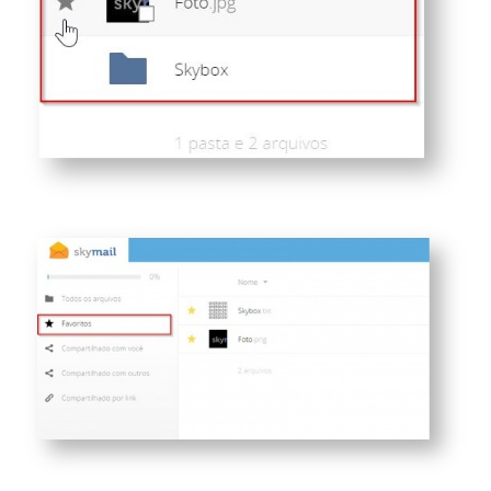
Ferramentas
Segurança
Skymail Talk
Interno - Cloud Interno
Interno - CloudStack
Interno - Procedimentos Internos
Interno - Skybox
Interno - Veeam
Equipe Ativação
Microsoft SQL Server