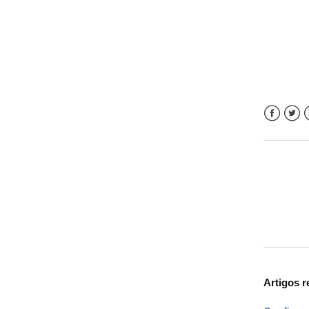
Faceboo
Twitt
L
Artigos r