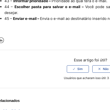
43 –
Informar prioridade –
Prioridade ao qual terá o e-mail.
44 –
Escolher pasta para salvar o e-mail –
Você pode sa
desejar.
45 –
Enviar e-mail –
Envia o e-mail ao destinatário inserido 
k
er
inkedIn
Esse artigo foi útil?
Usuários que acharam isso útil: 3
elacionados