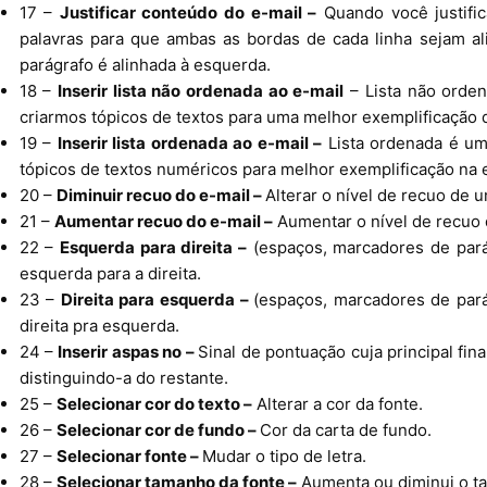
17 –
Justificar conteúdo do e-mail –
Quando você justifi
palavras para que ambas as bordas de cada linha sejam al
parágrafo é alinhada à esquerda.
18 –
Inserir lista não ordenada ao e-mail
– Lista não orden
criarmos tópicos de textos para uma melhor exemplificação
19 –
Inserir lista ordenada ao e-mail –
Lista ordenada é um
tópicos de textos numéricos para melhor exemplificação na 
20 –
Diminuir recuo do e-mail –
Alterar o nível de recuo de 
21 –
Aumentar recuo do e-mail –
Aumentar o nível de recuo 
22 –
Esquerda para direita –
(espaços, marcadores de pará
esquerda para a direita.
23 –
Direita para esquerda –
(espaços, marcadores de par
direita pra esquerda.
24 –
Inserir aspas no –
Sinal de pontuação cuja principal fin
distinguindo-a do restante.
25 –
Selecionar cor do texto –
Alterar a cor da fonte.
26 –
Selecionar cor de fundo –
Cor da carta de fundo.
27 –
Selecionar fonte –
Mudar o tipo de letra.
28 –
Selecionar tamanho da fonte –
Aumenta ou diminui o ta