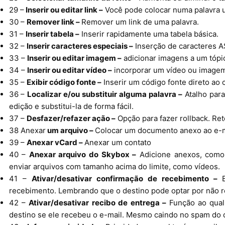
29 –
Inserir ou editar link –
Você pode colocar numa palavra um 
30 –
Remover link –
Remover um link de uma palavra.
31 –
Inserir tabela –
Inserir rapidamente uma tabela básica.
32 –
Inserir caracteres especiais –
Inserção de caracteres A
33 –
Inserir ou editar imagem –
adicionar imagens a um tópic
34 –
Inserir ou editar vídeo –
incorporar um vídeo ou imagem
35 –
Exibir código fonte –
Inserir um código fonte direto ao
36 –
Localizar e/ou substituir alguma palavra –
Atalho para
edição e substitui-la de forma fácil.
37 –
Desfazer/refazer ação –
Opção para fazer rollback. Ret
38 Anexar
um arquivo –
Colocar um documento anexo ao e-ma
39 –
Anexar vCard –
Anexar um contato
40 –
Anexar arquivo do Skybox –
Adicione anexos, como 
enviar arquivos com tamanho acima do limite, como vídeos.
41 –
Ativar/desativar confirmação de recebimento –
recebimento. Lembrando que o destino pode optar por não 
42 –
Ativar/desativar recibo de entrega –
Função ao qual
destino se ele recebeu o e-mail. Mesmo caindo no spam do d