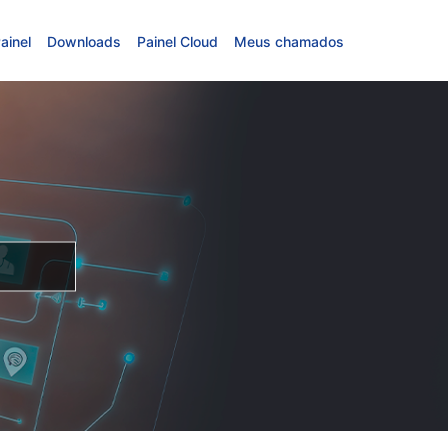
ainel
Downloads
Painel Cloud
Meus chamados