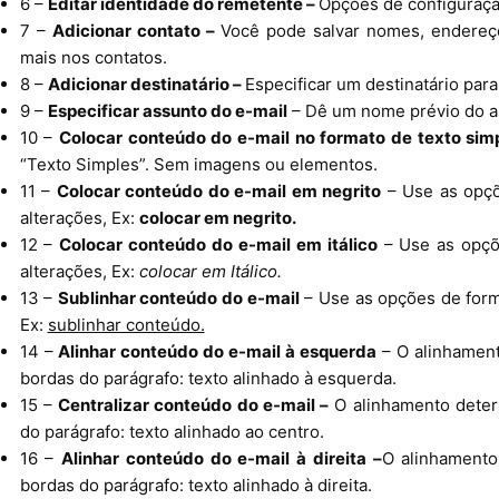
6 –
Editar identidade do remetente –
Opções de configuraçã
7 –
Adicionar contato –
Você pode salvar nomes, endereço
mais nos contatos.
8 –
Adicionar destinatário –
Especificar um destinatário par
9 –
Especificar assunto do e-mail
– Dê um nome prévio do as
10 –
Colocar conteúdo do e-mail no formato de texto sim
“Texto Simples”. Sem imagens ou elementos.
11 –
Colocar conteúdo do e-mail em negrito
– Use as opçõ
alterações, Ex:
colocar em negrito.
12 –
Colocar conteúdo do e-mail em itálico
– Use as opçõ
alterações, Ex:
colocar em Itálico.
13 –
Sublinhar conteúdo do e-mail
– Use as opções de forma
Ex:
sublinhar conteúdo.
14 –
Alinhar conteúdo do e-mail à esquerda
– O alinhament
bordas do parágrafo: texto alinhado à esquerda.
15 –
Centralizar conteúdo do e-mail –
O alinhamento determ
do parágrafo: texto alinhado ao centro.
16 –
Alinhar conteúdo do e-mail à direita –
O alinhamento
bordas do parágrafo: texto alinhado à direita.