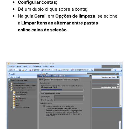
Configurar contas;
Ferramentas
Dê um duplo clique sobre a conta;
Na guia
Geral
, em
Opções de limpeza
, selecione
Segurança
a
Limpar itens ao alternar entre pastas
online caixa de seleção
.
Skymail Talk
Interno - Cloud Interno
Interno - CloudStack
Interno - Procedimentos Internos
Interno - Skybox
Interno - Veeam
Equipe Ativação
Microsoft SQL Server