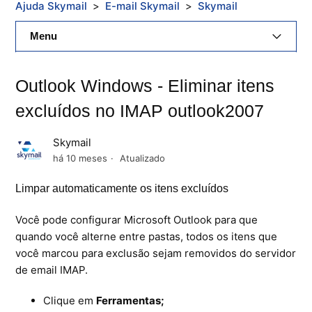
Ajuda Skymail
E-mail Skymail
Skymail
Menu
E-Mail Skymail
Outlook Windows - Eliminar itens
Cloud Skymail
excluídos no IMAP outlook2007
Hospedagem De Sites
Skymail
há 10 meses
Atualizado
Painel De Controle
Limpar automaticamente os itens excluídos
Backup
Você pode configurar Microsoft Outlook para que
Skybox
quando você alterne entre pastas, todos os itens que
você marcou para exclusão sejam removidos do servidor
Citrix XenServer Agent
de email IMAP.
Microsoft 365
Clique em
Ferramentas;