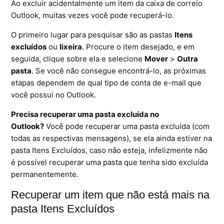
Ao excluir acidentalmente um item da caixa de correio
Outlook, muitas vezes você pode recuperá-lo.
Ferramentas
O primeiro lugar para pesquisar são as pastas
Itens
Segurança
excluídos
ou
lixeira
. Procure o item desejado, e em
seguida, clique sobre ela e selecione
Mover
>
Outra
Skymail Talk
pasta
. Se você não consegue encontrá-lo, as próximas
etapas dependem de qual tipo de conta de e-mail que
Interno - Cloud Interno
você possui no Outlook.
Precisa recuperar uma pasta excluída no
Interno - CloudStack
Outlook?
Você pode recuperar uma pasta excluída (com
todas as respectivas mensagens), se ela ainda estiver na
Interno - Procedimentos Internos
pasta Itens Excluídos, caso não esteja, infelizmente não
é possível recuperar uma pasta que tenha sido excluída
Interno - Skybox
permanentemente.
Interno - Veeam
Recuperar um item que não está mais na
pasta Itens Excluídos
Equipe Ativação