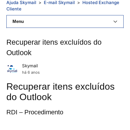
Ajuda Skymail
E-mail Skymail
Hosted Exchange
Cliente
Menu
E-Mail Skymail
Recuperar itens excluídos do
Cloud Skymail
Outlook
Hospedagem De Sites
Skymail
há 6 anos
Painel De Controle
Recuperar itens excluídos
Backup
do Outlook
Skybox
RDI – Procedimento
Citrix XenServer Agent
Microsoft 365