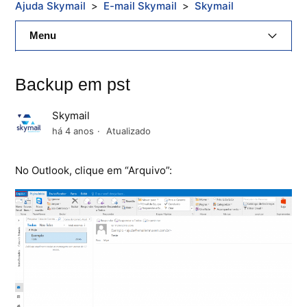
Ajuda Skymail
E-mail Skymail
Skymail
Menu
E-Mail Skymail
Backup em pst
Cloud Skymail
Skymail
Hospedagem De Sites
há 4 anos
Atualizado
Painel De Controle
No Outlook, clique em “Arquivo”:
Backup
Skybox
Citrix XenServer Agent
Microsoft 365