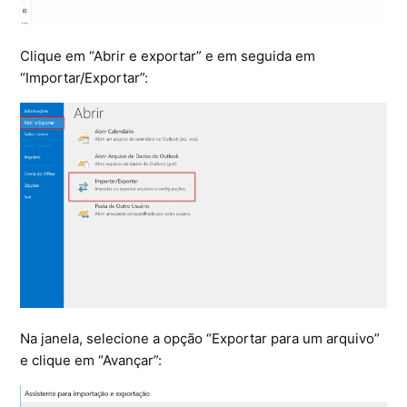
Ferramentas
Clique em “Abrir e exportar” e em seguida em
Segurança
“Importar/Exportar”:
Skymail Talk
Interno - Cloud Interno
Interno - CloudStack
Interno - Procedimentos Internos
Interno - Skybox
Interno - Veeam
Na janela, selecione a opção “Exportar para um arquivo”
e clique em “Avançar”:
Equipe Ativação
Microsoft SQL Server