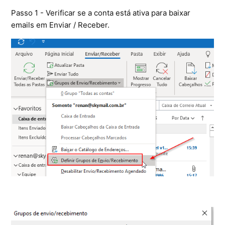
Ferramentas
Passo 1 - Verificar se a conta está ativa para baixar
emails em Enviar / Receber.
Segurança
Skymail Talk
Interno - Cloud Interno
Interno - CloudStack
Interno - Procedimentos Internos
Interno - Skybox
Interno - Veeam
Equipe Ativação
Microsoft SQL Server