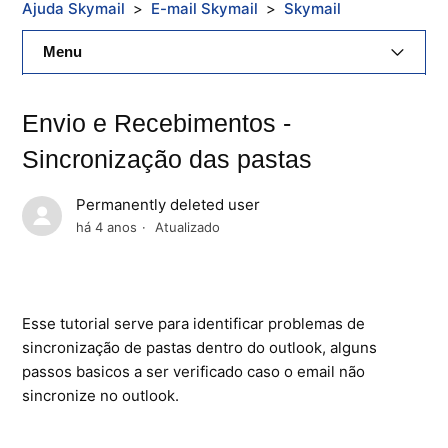
Ajuda Skymail
E-mail Skymail
Skymail
Menu
E-Mail Skymail
Envio e Recebimentos -
Cloud Skymail
Sincronização das pastas
Hospedagem De Sites
Permanently deleted user
há 4 anos
Atualizado
Painel De Controle
Backup
Esse tutorial serve para identificar problemas de
Skybox
sincronização de pastas dentro do outlook, alguns
passos basicos a ser verificado caso o email não
Citrix XenServer Agent
sincronize no outlook.
Microsoft 365