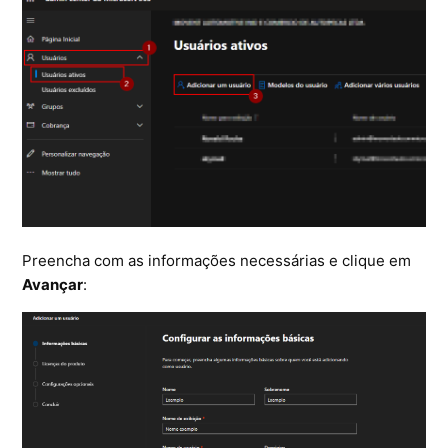
Ferramentas
Segurança
Skymail Talk
Interno - Cloud Interno
Interno - CloudStack
Preencha com as informações necessárias e clique em
Interno - Procedimentos Internos
Avançar
:
Interno - Skybox
Interno - Veeam
Equipe Ativação