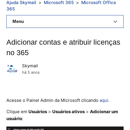
Ajuda Skymail
Microsoft 365
Microsoft Office
365
Menu
E-Mail Skymail
Adicionar contas e atribuir licenças
Cloud Skymail
no 365
Hospedagem De Sites
Skymail
há 5 anos
Painel De Controle
Backup
Acesse o Painel Admin da Microsoft clicando
aqui
.
Skybox
Clique em
Usuários
>
Usuários ativos
>
Adicionar um
Citrix XenServer Agent
usuário
:
Microsoft 365