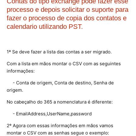
Contas do tipo exchange pode fazer esse
processo e depois solicitar o suporte para
Ferramentas
fazer o processo de copia dos contatos e
calendario utilizando PST.
Segurança
Skymail Talk
1ª Se deve fazer a lista das contas a ser migrado.
Interno - Cloud Interno
Com a lista em mãos montar o CSV com as seguintes
informações:
Interno - CloudStack
- Conta de origem, Conta de destino, Senha de
Interno - Procedimentos Internos
origem.
Interno - Skybox
No cabeçalho do 365 a nomenclatura é diferente:
- EmailAddress,UserName,password
Interno - Veeam
2º Agora com essas informações em mãos vamos
Equipe Ativação
montar o CSV com as senhas segue o exemplo: