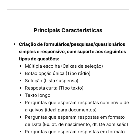
Ferramentas
Segurança
Principais Características
Skymail Talk
Criação de formulários/pesquisas/questionários
Interno - Cloud Interno
simples e responsivo, com suporte aos seguintes
tipos de questões:
Interno - CloudStack
Múltipla escolha (Caixas de seleção)
Botão opção única (Tipo rádio)
Interno - Procedimentos Internos
Seleção (Lista suspensa)
Resposta curta (Tipo texto)
Interno - Skybox
Texto longo
Perguntas que esperam respostas com envio de
Interno - Veeam
arquivos (ideal para documentos)
Perguntas que esperam respostas em formato
Equipe Ativação
de Data (Ex. dt. de nascimento, dt. De admissão)
Perguntas que esperam respostas em formato
Microsoft SQL Server