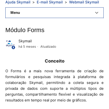
Ajuda Skymail
E-mail Skymail
Webmail Skymail
Menu
E-Mail Skymail
Módulo Forms
Cloud Skymail
Skymail
Hospedagem De Sites
há 5 meses
Atualizado
Painel De Controle
Conceito
Backup
O Forms é a mais nova ferramenta de criação de
formulários e pesquisas integrada à plataforma de
Skybox
colaboração Skymail, permitindo a coleta segura e
privada de dados com suporte a múltiplos tipos de
Citrix XenServer Agent
perguntas, compartilhamento flexível e visualização de
resultados em tempo real por meio de gráficos.
Microsoft 365