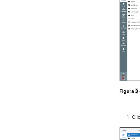
Figura
3
Cli