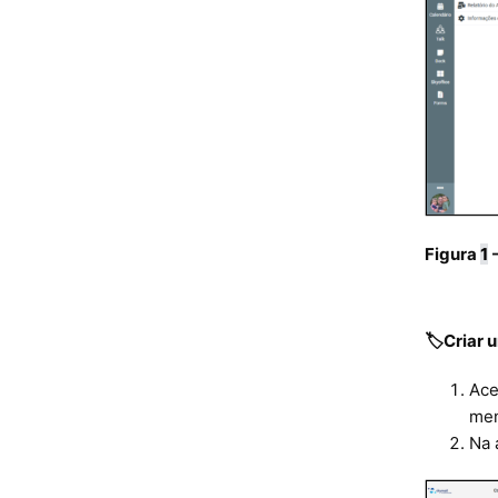
Figura
1
-
🏷️Criar
Ace
men
Na 