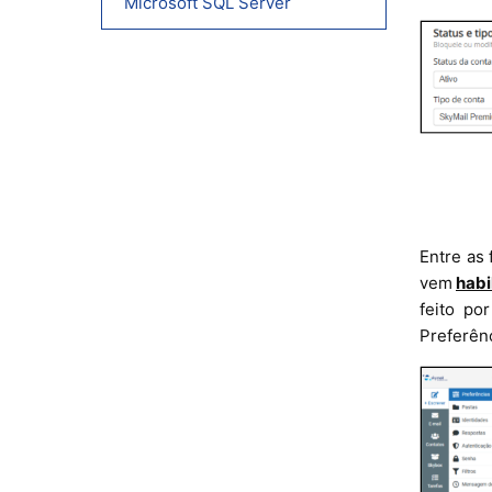
Microsoft SQL Server
Entre as 
vem
habi
feito p
Preferênc