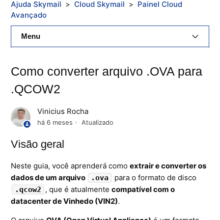
Ajuda Skymail
Cloud Skymail
Painel Cloud
Avançado
Menu
E-Mail Skymail
Como converter arquivo .OVA para
Cloud Skymail
.QCOW2
Hospedagem De Sites
Vinicius Rocha
há 6 meses
Atualizado
Painel De Controle
Visão geral
Backup
Neste guia, você aprenderá como
extrair e converter os
Skybox
dados de um arquivo
para o formato de disco
.ova
, que é atualmente
compatível com o
.qcow2
Citrix XenServer Agent
datacenter de Vinhedo (VIN2)
.
Microsoft 365