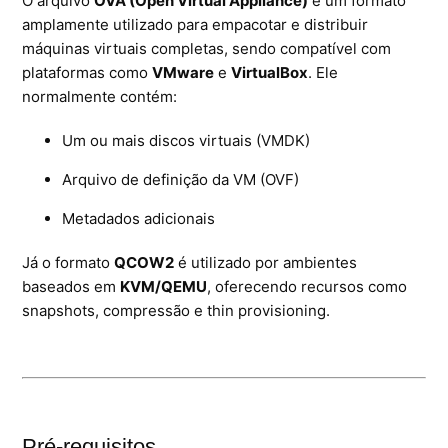
O arquivo
OVA (Open Virtual Appliance)
é um formato
amplamente utilizado para empacotar e distribuir
Ferramentas
máquinas virtuais completas, sendo compatível com
plataformas como
VMware
e
VirtualBox
. Ele
Segurança
normalmente contém:
Skymail Talk
Um ou mais discos virtuais (VMDK)
Arquivo de definição da VM (OVF)
Interno - Cloud Interno
Metadados adicionais
Interno - CloudStack
Já o formato
QCOW2
é utilizado por ambientes
Interno - Procedimentos Internos
baseados em
KVM/QEMU
, oferecendo recursos como
snapshots, compressão e thin provisioning.
Interno - Skybox
Interno - Veeam
Equipe Ativação
Pré-requisitos