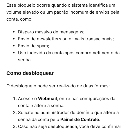
Esse bloqueio ocorre quando o sistema identifica um
volume elevado ou um padrão incomum de envios pela
Ferramentas
conta, como:
Segurança
Disparo massivo de mensagens;
Envio de newsletters ou e-mails transacionais;
Skymail Talk
Envio de spam;
Uso indevido da conta após comprometimento da
Interno - Cloud Interno
senha.
Interno - CloudStack
Como desbloquear
Interno - Procedimentos Internos
O desbloqueio pode ser realizado de duas formas:
Interno - Skybox
Acesse o
Webmail
, entre nas configurações da
conta e altere a senha.
Interno - Veeam
Solicite ao administrador do domínio que altere a
senha da conta pelo
Painel de Controle
.
Equipe Ativação
Caso não seja desbloqueada, você deve confirmar