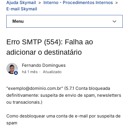
Ajuda Skymail
Interno - Procedimentos Internos
E-mail Skymail
Menu
E-Mail Skymail
Erro SMTP (554): Falha ao
Cloud Skymail
adicionar o destinatário
Hospedagem De Sites
Fernando Domingues
há 1 mês
Atualizado
Painel De Controle
"exemplo@dominio.com.br" (5.7.1 Conta bloqueada
Backup
definitivamente: suspeita de envio de spam, newsletters
Skybox
ou transacionais.)
Citrix XenServer Agent
Como desbloquear uma conta de e-mail por suspeita de
spam
Microsoft 365