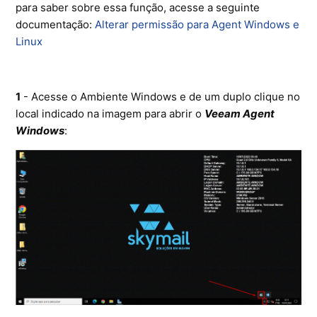
para saber sobre essa função, acesse a seguinte
Ferramentas
documentação:
Alterar permissão para Agent Windows e
Linux
Segurança
Skymail Talk
1
- Acesse o Ambiente Windows e de um duplo clique no
local indicado na imagem para abrir o
Veeam Agent
Interno - Cloud Interno
Windows
:
Interno - CloudStack
Interno - Procedimentos Internos
Interno - Skybox
Interno - Veeam
Equipe Ativação
Microsoft SQL Server