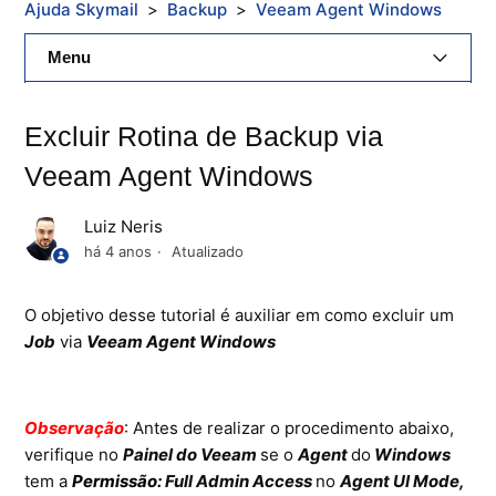
Ajuda Skymail
Backup
Veeam Agent Windows
Menu
E-Mail Skymail
Excluir Rotina de Backup via
Cloud Skymail
Veeam Agent Windows
Hospedagem De Sites
Luiz Neris
há 4 anos
Atualizado
Painel De Controle
O objetivo desse tutorial é auxiliar em como excluir um
Backup
Job
via
Veeam Agent Windows
Skybox
Citrix XenServer Agent
Observação
: Antes de realizar o procedimento abaixo,
verifique no
Painel do Veeam
se o
Agent
do
Windows
Microsoft 365
tem a
Permissão:
Full Admin Access
no
Agent UI Mode,