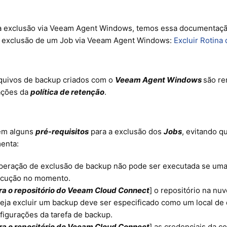
a exclusão via Veeam Agent Windows, temos essa documentaçã
 a exclusão de um Job via Veeam Agent Windows:
Excluir Rotin
quivos de backup criados com o
Veeam Agent Windows
são re
ações da
política de retenção
.
em alguns
pré-requisitos
para a exclusão dos
Jobs
, evitando q
menta:
peração de exclusão de backup não pode ser executada se uma 
cução no momento.
ra o repositório do Veeam Cloud Connect
] o repositório na nu
eja excluir um backup deve ser especificado como um local de 
figurações da tarefa de backup.
ra o repositório do Veeam Cloud Connect
] as credenciais da c