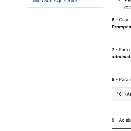
Microsoft SQL Server
voc
6
- Caso 
Prompt 
7
-
Para 
administ
8
- Para 
"C:\A
9
- Ao ab