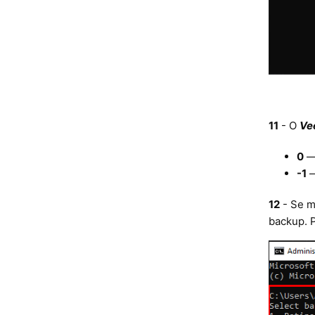
11
- O
Ve
0
— 
-1
—
12
-
Se m
backup. 