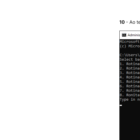
10
- Ao t