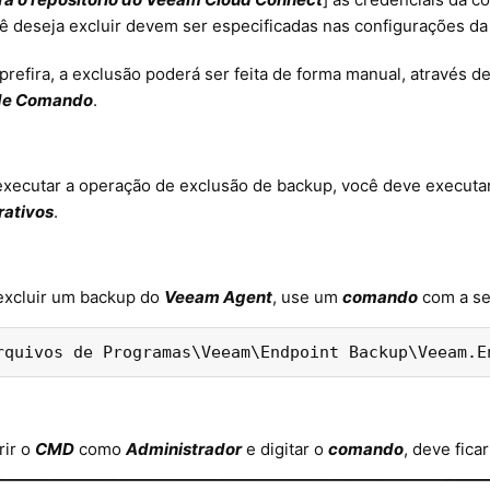
ê deseja excluir devem ser especificadas nas configurações da
prefira, a exclusão poderá ser feita de forma manual, através 
de Comando
.
executar a operação de exclusão de backup, você deve executa
rativos
.
excluir um backup do
Veeam Agent
, use um
comando
com a s
rquivos de Programas\Veeam\Endpoint Backup\Veeam.E
rir o
CMD
como
Administrador
e digitar o
comando
, deve fic