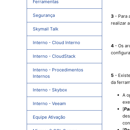
Ferramentas
Segurança
3
- Para 
realizar
Skymail Talk
Interno - Cloud Interno
4
- Os ar
configur
Interno - CloudStack
Interno - Procedimentos
5
- Exist
Internos
da ferra
Interno - Skybox
A o
exe
Interno - Veeam
[
Pa
des
Equipe Ativação
con
[
Pa