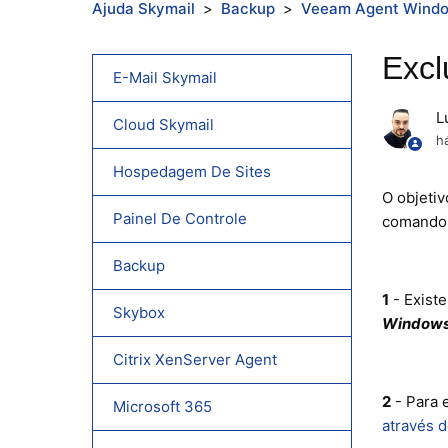
Ajuda Skymail
Backup
Veeam Agent Wind
Excl
E-Mail Skymail
L
Cloud Skymail
h
Hospedagem De Sites
O objeti
Painel De Controle
comando 
Backup
1
- Existe
Skybox
Window
Citrix XenServer Agent
2
- Para 
Microsoft 365
através 