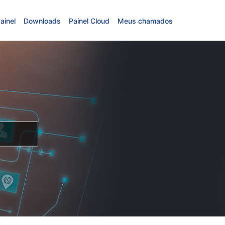
ainel
Downloads
Painel Cloud
Meus chamados