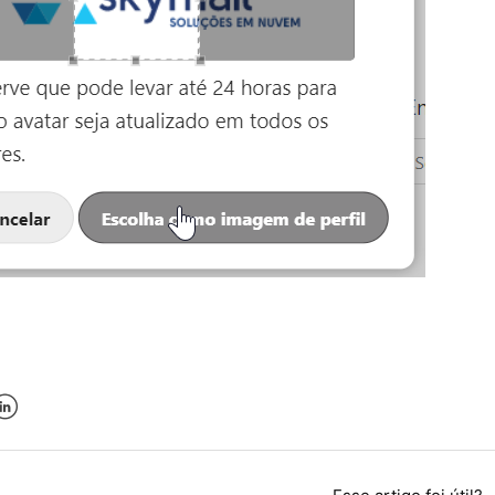
k
er
inkedIn