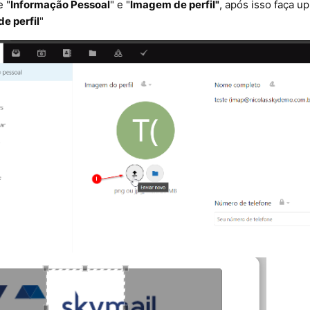
e "
Informação Pessoal
" e "
Imagem de perfil"
, após isso faça u
e perfil
"