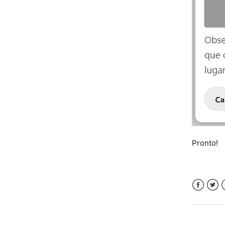
Pronto!
Faceboo
Twitt
L