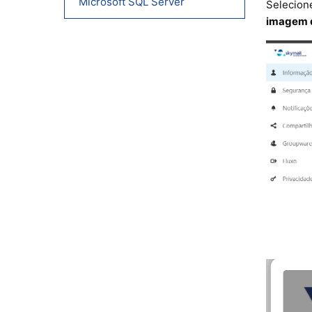
Microsoft SQL Server
Selecion
imagem d