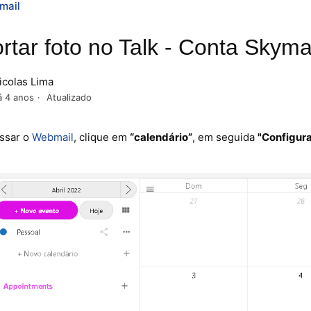
mail
rtar foto no Talk - Conta Skyma
icolas Lima
á 4 anos
Atualizado
ssar o
Webmail
, clique em
“calendário”
, em seguida
"
Configur