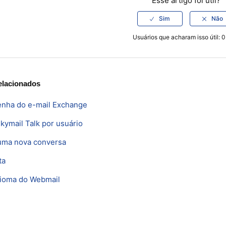
Esse artigo foi útil?
Usuários que acharam isso útil: 0
elacionados
senha do e-mail Exchange
Skymail Talk por usuário
uma nova conversa
ta
idioma do Webmail