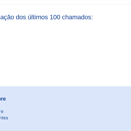
liação dos últimos 100 chamados:
re
re
ntes