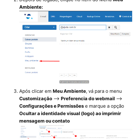
Ambiente:
Ferramentas
Segurança
Skymail Talk
Interno - Cloud Interno
Interno - CloudStack
Interno - Procedimentos Internos
Após clicar em
Meu Ambiente
, vá para o menu
Customização
-->
Preferencia do webmail
-->
Interno - Skybox
Configurações e Permissões
e marque a opção
Ocultar a identidade visual (logo) ao imprimir
Interno - Veeam
mensagem ou contato
Equipe Ativação