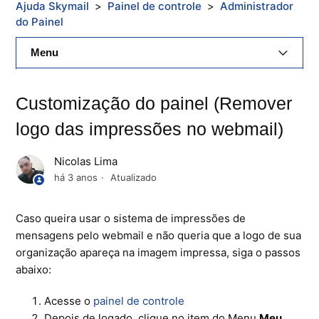
Ajuda Skymail
Painel de controle
Administrador
do Painel
Menu
E-Mail Skymail
Customização do painel (Remover
Cloud Skymail
logo das impressões no webmail)
Hospedagem De Sites
Nicolas Lima
há 3 anos
Atualizado
Painel De Controle
Caso queira usar o sistema de impressões de
Backup
mensagens pelo webmail e não queria que a logo de sua
Skybox
organização apareça na imagem impressa, siga o passos
abaixo:
Citrix XenServer Agent
Acesse o
painel de controle
Depois de logado, clique no item do Menu
Meu
Microsoft 365