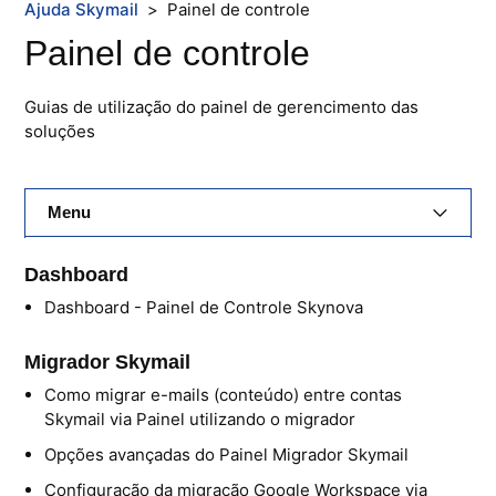
Ajuda Skymail
Painel de controle
Painel de controle
Guias de utilização do painel de gerencimento das
soluções
Menu
E-Mail Skymail
Dashboard
Dashboard - Painel de Controle Skynova
Cloud Skymail
Migrador Skymail
Hospedagem De Sites
Como migrar e-mails (conteúdo) entre contas
Painel De Controle
Skymail via Painel utilizando o migrador
Opções avançadas do Painel Migrador Skymail
Backup
Configuração da migração Google Workspace via