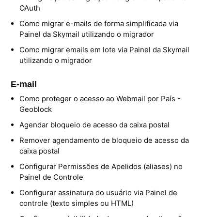
OAuth
Skybox
Como migrar e-mails de forma simplificada via
Painel da Skymail utilizando o migrador
Citrix XenServer Agent
Como migrar emails em lote via Painel da Skymail
Microsoft 365
utilizando o migrador
Ferramentas
E-mail
Como proteger o acesso ao Webmail por País -
Segurança
Geoblock
Agendar bloqueio de acesso da caixa postal
Skymail Talk
Remover agendamento de bloqueio de acesso da
Interno - Cloud Interno
caixa postal
Configurar Permissões de Apelidos (aliases) no
Interno - CloudStack
Painel de Controle
Configurar assinatura do usuário via Painel de
Interno - Procedimentos Internos
controle (texto simples ou HTML)
Interno - Skybox