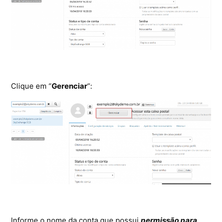
Ferramentas
Segurança
Skymail Talk
Interno - Cloud Interno
Clique em “
Gerenciar
“:
Interno - CloudStack
Interno - Procedimentos Internos
Interno - Skybox
Interno - Veeam
Equipe Ativação
Informe o nome da conta que possui
permissão para
Microsoft SQL Server