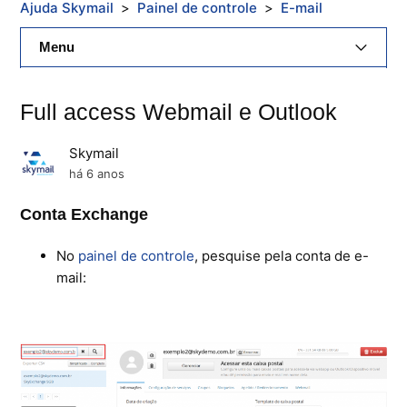
Ajuda Skymail
Painel de controle
E-mail
Menu
E-Mail Skymail
Full access Webmail e Outlook
Cloud Skymail
Skymail
Hospedagem De Sites
há 6 anos
Conta Exchange
Painel De Controle
No
painel de controle
, pesquise pela conta de e-
Backup
mail:
Skybox
Citrix XenServer Agent
Microsoft 365