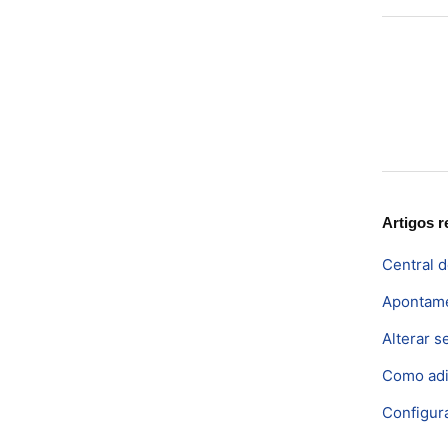
Faceboo
Twitt
L
Artigos r
Central 
Apontame
Alterar s
Como adi
Configur