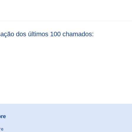
liação dos últimos 100 chamados:
re
re