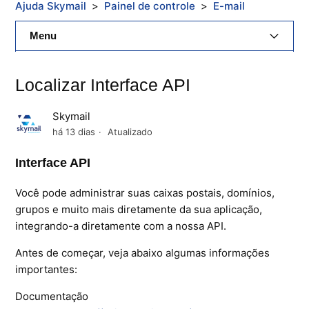
Ajuda Skymail
Painel de controle
E-mail
Menu
E-Mail Skymail
Localizar Interface API
Cloud Skymail
Skymail
Hospedagem De Sites
há 13 dias
Atualizado
Interface API
Painel De Controle
Você pode administrar suas caixas postais, domínios,
Backup
grupos e muito mais diretamente da sua aplicação,
integrando-a diretamente com a nossa API.
Skybox
Antes de começar, veja abaixo algumas informações
Citrix XenServer Agent
importantes:
Microsoft 365
Documentação