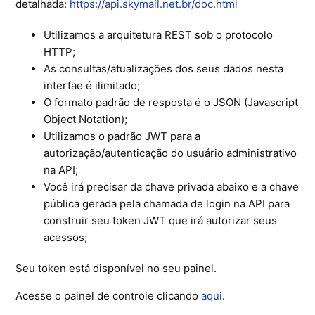
detalhada:
http
s
://
api
.skymail.
net.b
r
/doc
.
html
Ferramentas
Utilizamos a arquitetura REST sob o protocolo
Segurança
HTTP;
As consultas/atualizações dos seus dados nesta
Skymail Talk
interfae é ilimitado;
O formato padrão de resposta é o JSON (Javascript
Interno - Cloud Interno
Object Notation);
Utilizamos o padrão JWT para a
Interno - CloudStack
autorização/autenticação do usuário administrativo
na API;
Interno - Procedimentos Internos
Você irá precisar da chave privada abaixo e a chave
pública gerada pela chamada de login na API para
Interno - Skybox
construir seu token JWT que irá autorizar seus
acessos;
Interno - Veeam
Seu token está disponível no seu painel.
Equipe Ativação
Acesse o painel de controle clicando
aqui
.
Microsoft SQL Server