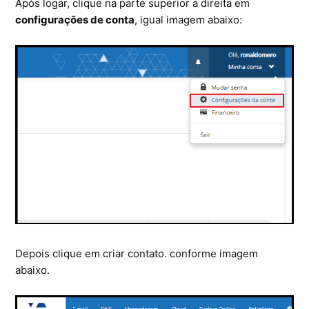
Após logar, clique na parte superior a direita em
Ferramentas
configurações de conta
, igual imagem abaixo:
Segurança
Skymail Talk
Interno - Cloud Interno
Interno - CloudStack
Interno - Procedimentos Internos
Interno - Skybox
Interno - Veeam
Depois clique em criar contato. conforme imagem
abaixo.
Equipe Ativação
Microsoft SQL Server