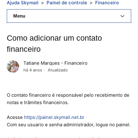
Ajuda Skymail
Painel de controle
Financeiro
Menu
E-Mail Skymail
Como adicionar um contato
Cloud Skymail
financeiro
Hospedagem De Sites
Tatiane Marques - Financeiro
há 4 anos
Atualizado
Painel De Controle
Backup
O contato financeiro é responsável pelo recebimento de
Skybox
notas e trâmites financeiros.
Citrix XenServer Agent
Acesse
https://painel.skymail.net.br
Com seu usuario e senha administrador, logue no painel.
Microsoft 365