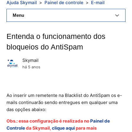
Ajuda Skymail
Painel de controle
E-mail
Menu
E-Mail Skymail
Entenda o funcionamento dos
Cloud Skymail
bloqueios do AntiSpam
Hospedagem De Sites
Skymail
há 5 anos
Painel De Controle
Backup
Ao inserir um remetente na Blacklist do AntiSpam os e-
Skybox
mails continuarão sendo entregues em qualquer uma
das opções abaixo:
Citrix XenServer Agent
Obs.: essa configuração é realizada no
Painel de
Microsoft 365
Controle
da Skymail,
clique aqui
para mais