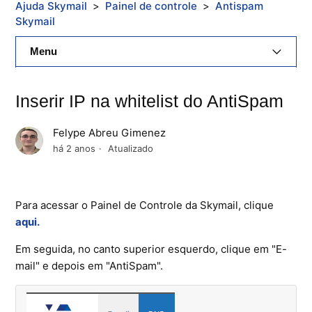
Ajuda Skymail
Painel de controle
Antispam
Skymail
Menu
E-Mail Skymail
Inserir IP na whitelist do AntiSpam
Cloud Skymail
Felype Abreu Gimenez
Hospedagem De Sites
há 2 anos
Atualizado
Painel De Controle
Para acessar o Painel de Controle da Skymail, clique
Backup
aqui.
Skybox
Em seguida, no canto superior esquerdo, clique em "E-
mail" e depois em "AntiSpam".
Citrix XenServer Agent
Microsoft 365