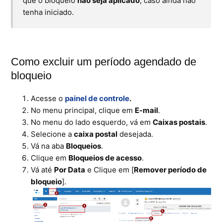
que o bloqueio
não seja aplicado
, caso ainda não
tenha iniciado.
Ferramentas
Segurança
Skymail Talk
Como excluir um período agendado de
bloqueio
Interno - Cloud Interno
Acesse o
painel de controle
.
Interno - CloudStack
No menu principal, clique em
E-mail
.
No menu do lado esquerdo, vá em
Caixas postais
.
Interno - Procedimentos Internos
Selecione a
caixa postal
desejada.
Vá na aba
Bloqueios
.
Interno - Skybox
Clique em
Bloqueios de acesso
.
Vá até
Por Data
e Clique em [
Remover período de
Interno - Veeam
bloqueio
].
Equipe Ativação
Microsoft SQL Server