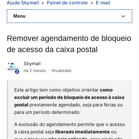
Ajuda Skymail
Painel de controle
E-mail
Menu
E-Mail Skymail
Remover agendamento de bloqueio
Cloud Skymail
de acesso da caixa postal
Hospedagem De Sites
Skymail
há 2 meses
Atualizado
Painel De Controle
Backup
Este artigo tem como objetivo orientar
como
excluir um período de bloqueio de acesso à caixa
Skybox
postal
previamente agendado, seja para férias ou
para um período determinado.
Citrix XenServer Agent
A exclusão do agendamento permite que o acesso
à caixa postal seja
liberado imediatamente
ou
Microsoft 365