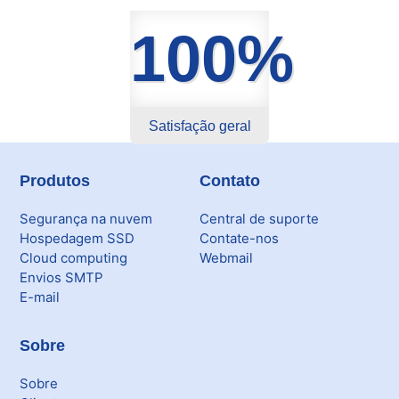
Backup
100%
Skybox
Citrix XenServer Agent
Satisfação geral
Microsoft 365
Ferramentas
Produtos
Contato
Segurança
Segurança na nuvem
Central de suporte
Hospedagem SSD
Contate-nos
Skymail Talk
Cloud computing
Webmail
Envios SMTP
E-mail
Interno - Cloud Interno
Interno - CloudStack
Sobre
Interno - Procedimentos Internos
Sobre