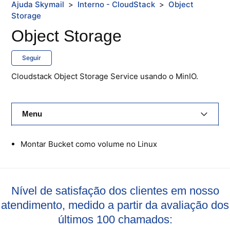
Ajuda Skymail
Interno - CloudStack
Object
Storage
Object Storage
Seguir
Cloudstack Object Storage Service usando o MinIO.
Menu
E-Mail Skymail
Montar Bucket como volume no Linux
Cloud Skymail
Hospedagem De Sites
Nível de satisfação dos clientes em nosso
atendimento, medido a partir da avaliação dos
Painel De Controle
últimos 100 chamados: