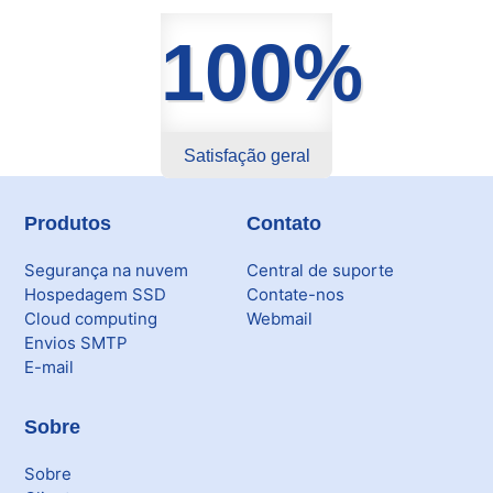
Skybox
100%
Citrix XenServer Agent
Microsoft 365
Satisfação geral
Ferramentas
Produtos
Contato
Segurança
Segurança na nuvem
Central de suporte
Skymail Talk
Hospedagem SSD
Contate-nos
Cloud computing
Webmail
Envios SMTP
Interno - Cloud Interno
E-mail
Interno - CloudStack
Sobre
Interno - Procedimentos Internos
Sobre