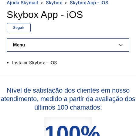
Ajuda Skymail
Skybox
Skybox App - iOS
Skybox App - iOS
Seguir
Menu
E-Mail Skymail
Instalar Skybox - iOS
Cloud Skymail
Hospedagem De Sites
Nível de satisfação dos clientes em nosso
atendimento, medido a partir da avaliação dos
Painel De Controle
últimos 100 chamados:
Backup
100%
Skybox