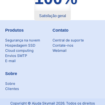
Citrix XenServer Agent
Satisfação geral
Microsoft 365
Ferramentas
Produtos
Contato
Segurança
Segurança na nuvem
Central de suporte
Hospedagem SSD
Contate-nos
Skymail Talk
Cloud computing
Webmail
Envios SMTP
E-mail
Interno - Cloud Interno
Interno - CloudStack
Sobre
Interno - Procedimentos Internos
Sobre
Clientes
Interno - Skybox
Copyright ©
Ajuda Skymail
2026
. Todos os direitos