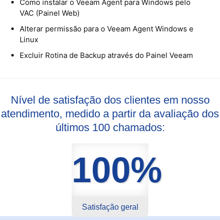
Como instalar o Veeam Agent para Windows pelo
VAC (Painel Web)
Citrix XenServer Agent
Alterar permissão para o Veeam Agent Windows e
Microsoft 365
Linux
Excluir Rotina de Backup através do Painel Veeam
Ferramentas
Segurança
Nível de satisfação dos clientes em nosso
Skymail Talk
atendimento, medido a partir da avaliação dos
últimos 100 chamados:
Interno - Cloud Interno
Interno - CloudStack
100%
Interno - Procedimentos Internos
Interno - Skybox
Satisfação geral