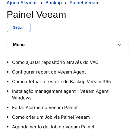
Ajuda Skymail
Backup
Painel Veeam
Painel Veeam
Seguir
Menu
E-Mail Skymail
Como ajustar repositório através do VAC
Configurar report de Veeam Agent
Cloud Skymail
Como efetuar o restore do Backup Veeam 365
Hospedagem De Sites
Instalação management agent - Veeam Agent
Windows
Painel De Controle
Editar Alarme no Veeam Painel
Backup
Como criar um Job via Painel Veeam
Agendamento de Job no Veeam Painel
Skybox