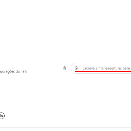
k
er
inkedIn