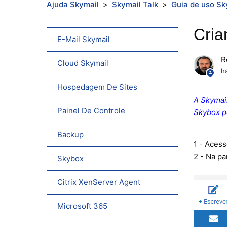
Ajuda Skymail
Skymail Talk
Guia de uso Sk
Cria
E-Mail Skymail
R
Cloud Skymail
h
Hospedagem De Sites
A Skymai
Painel De Controle
Skybox p
Backup
1 - Aces
2 - Na pa
Skybox
Citrix XenServer Agent
Microsoft 365