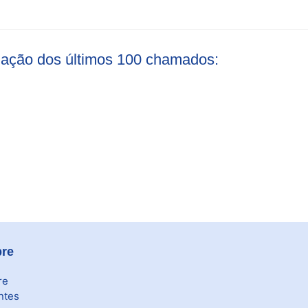
liação dos últimos 100 chamados:
re
re
ntes