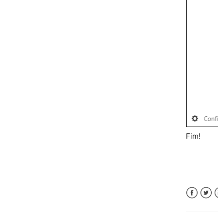
Fim!
Faceboo
Twitt
L