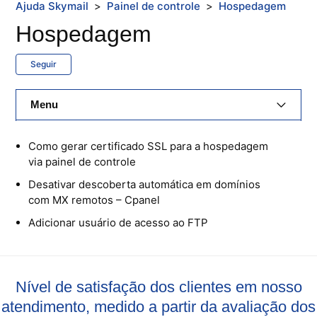
Ajuda Skymail
Painel de controle
Hospedagem
Hospedagem
Seguir
Menu
E-Mail Skymail
Como gerar certificado SSL para a hospedagem
via painel de controle
Cloud Skymail
Desativar descoberta automática em domínios
com MX remotos – Cpanel
Hospedagem De Sites
Adicionar usuário de acesso ao FTP
Painel De Controle
Backup
Nível de satisfação dos clientes em nosso
Skybox
atendimento, medido a partir da avaliação dos