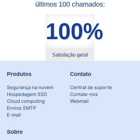
últimos 100 chamados:
Citrix XenServer Agent
100%
Microsoft 365
Ferramentas
Segurança
Satisfação geral
Skymail Talk
Produtos
Contato
Interno - Cloud Interno
Segurança na nuvem
Central de suporte
Hospedagem SSD
Contate-nos
Interno - CloudStack
Cloud computing
Webmail
Envios SMTP
Interno - Procedimentos Internos
E-mail
Interno - Skybox
Sobre